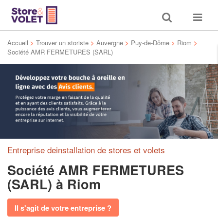
Toggle
Toggle
search
navigat
Accueil
>
Trouver un storiste
>
Auvergne
>
Puy-de-Dôme
>
Riom
>
Société AMR FERMETURES (SARL)
Entreprise deinstallation de stores et volets
Société AMR FERMETURES
(SARL)
à Riom
Il s'agit de votre entreprise ?