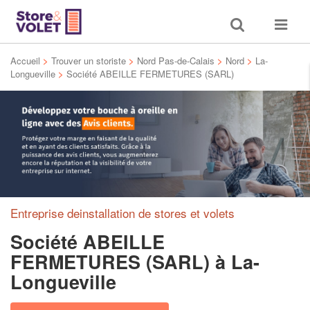
Toggle
Toggle
search
navigat
Accueil
>
Trouver un storiste
>
Nord Pas-de-Calais
>
Nord
>
La-
Longueville
>
Société ABEILLE FERMETURES (SARL)
Entreprise deinstallation de stores et volets
Société ABEILLE
FERMETURES (SARL)
à La-
Longueville