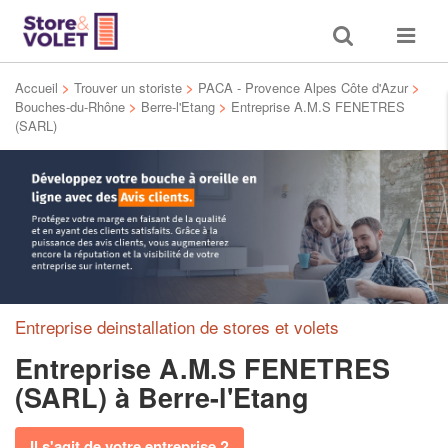
Toggle
Toggle
search
navigat
Accueil
>
Trouver un storiste
>
PACA - Provence Alpes Côte d'Azur
>
Bouches-du-Rhône
>
Berre-l'Etang
>
Entreprise A.M.S FENETRES
(SARL)
Entreprise deinstallation de stores et volets
Entreprise A.M.S FENETRES
(SARL)
à Berre-l'Etang
Il s'agit de votre entreprise ?