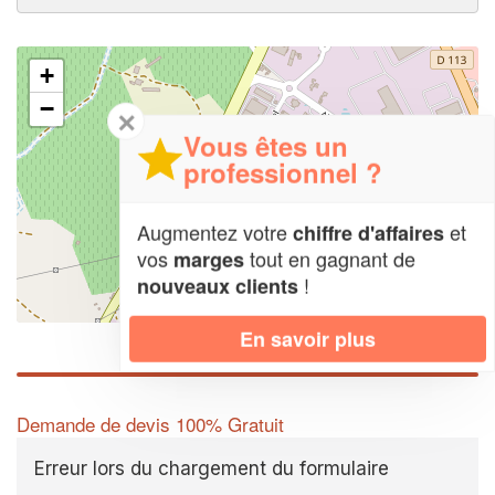
+
−
✕
Vous êtes un
professionnel ?
Augmentez votre
et
chiffre d'affaires
vos
tout en gagnant de
marges
!
nouveaux clients
Leaflet
| Map data ©
OpenStreetMap contributors,
CC-BY-SA
En savoir plus
Demande de devis 100% Gratuit
Erreur lors du chargement du formulaire