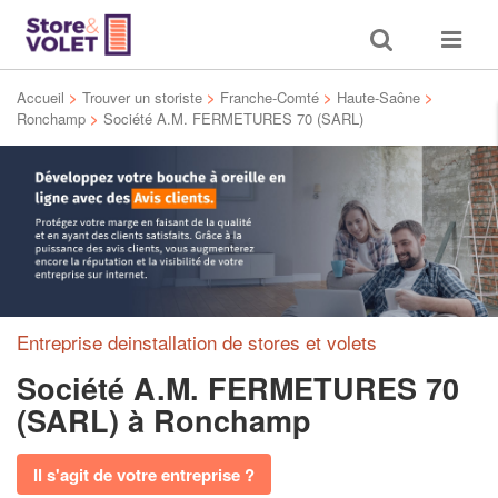
Toggle
Toggle
search
navigat
Accueil
>
Trouver un storiste
>
Franche-Comté
>
Haute-Saône
>
Ronchamp
>
Société A.M. FERMETURES 70 (SARL)
Entreprise deinstallation de stores et volets
Société A.M. FERMETURES 70
(SARL)
à Ronchamp
Il s'agit de votre entreprise ?