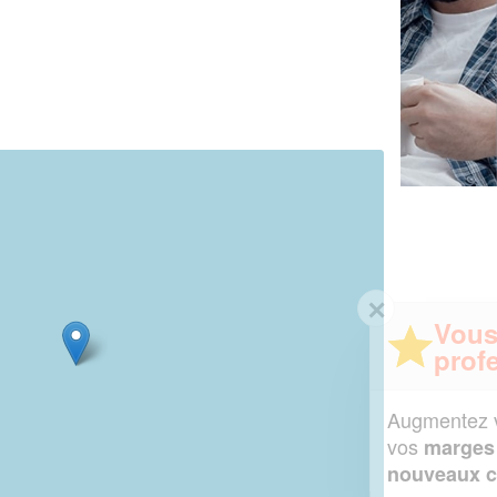
✕
Vous êtes un
professionnel ?
Augmentez votre
et
chiffre d'affaires
vos
tout en gagnant de
marges
!
nouveaux clients