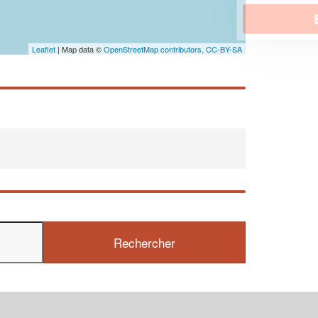
En savoir plus
Leaflet
| Map data ©
OpenStreetMap contributors,
CC-BY-SA