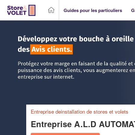
Guides pour les particuliers
G
Accueil
>
Trouver un storiste
>
PACA - Provence Alpes Côt
Entreprise deinstallation de stores et volets
Entreprise A.L.D AUTOM