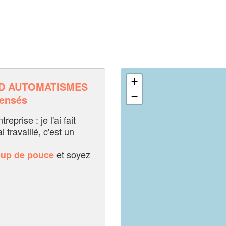
+
.D AUTOMATISMES
−
pensés
eprise : je l'ai fait
i travaillé, c'est un
et soyez
oup de pouce