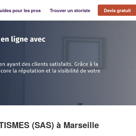
uides pour les pros
Trouver un storiste
Devis gratuit
e d'Azur
>
Bouches-du-Rhône
>
Marseille
>
Entreprise A.L.D AUTOMATISM
ATISMES (SAS)
à Marseille