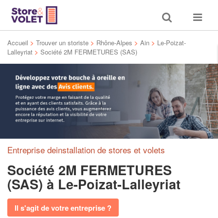
Toggle
Toggle
search
navigat
Accueil
>
Trouver un storiste
>
Rhône-Alpes
>
Ain
>
Le-Poizat-
Lalleyriat
>
Société 2M FERMETURES (SAS)
Entreprise deinstallation de stores et volets
Société 2M FERMETURES
(SAS)
à Le-Poizat-Lalleyriat
Il s'agit de votre entreprise ?